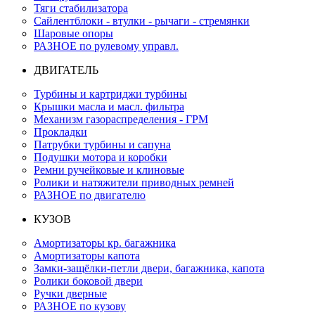
Тяги стабилизатора
Сайлентблоки - втулки - рычаги - стремянки
Шаровые опоры
РАЗНОЕ по рулевому управл.
ДВИГАТЕЛЬ
Турбины и картриджи турбины
Крышки масла и масл. фильтра
Механизм газораспределения - ГРМ
Прокладки
Патрубки турбины и сапуна
Подушки мотора и коробки
Ремни ручейковые и клиновые
Ролики и натяжители приводных ремней
РАЗНОЕ по двигателю
КУЗОВ
Амортизаторы кр. багажника
Амортизаторы капота
Замки-защёлки-петли двери, багажника, капота
Ролики боковой двери
Ручки дверные
РАЗНОЕ по кузову