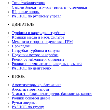
Тяги стабилизатора
Сайлентблоки - втулки - рычаги - стремянки
Шаровые опоры
РАЗНОЕ по рулевому управл.
ДВИГАТЕЛЬ
Турбины и картриджи турбины
Крышки масла и масл. фильтра
Механизм газораспределения - ГРМ
Прокладки
Патрубки турбины и сапуна
Подушки мотора и коробки
Ремни ручейковые и клиновые
Ролики и натяжители приводных ремней
РАЗНОЕ по двигателю
КУЗОВ
Амортизаторы кр. багажника
Амортизаторы капота
Замки-защёлки-петли двери, багажника, капота
Ролики боковой двери
Ручки дверные
РАЗНОЕ по кузову