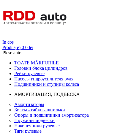
Login
In coș
Produs(e)
0
0 lei
Piese auto
TOATE MĂRFURILE
Головки блока цилиндров
Рейки рулевые
Насосы гидроусилителя руля
Подшипники и ступицы колеса
АМОРТИЗАЦИЯ, ПОДВЕСКА
Амортизаторы
Болты - гайки - шпильки
Опоры и подшипники амортизатора
Пружины подвески
Наконечники рулевые
Тяги рулевые