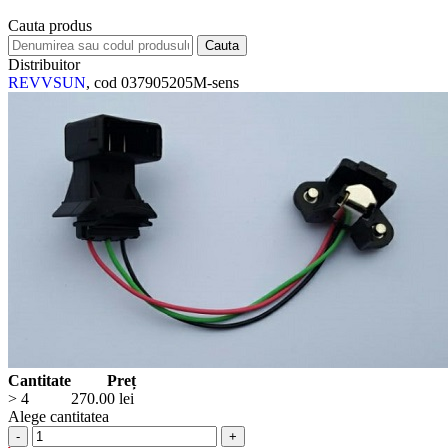
Cauta produs
Distribuitor
REVVSUN
, cod 037905205M-sens
Cantitate
Preț
> 4
270.00
lei
Alege cantitatea