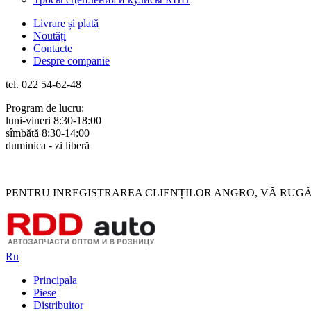
Livrare și plată
Noutăți
Contacte
Despre companie
tel. 022 54-62-48
Program de lucru:
luni-vineri 8:30-18:00
sîmbătă 8:30-14:00
duminica - zi liberă
Rus
Rom
PENTRU INREGISTRAREA CLIENȚILOR ANGRO, VĂ RUGĂM 
Ru
Principala
Piese
Distribuitor