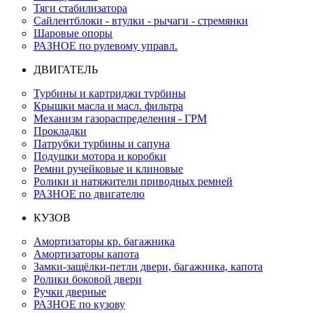
Тяги стабилизатора
Сайлентблоки - втулки - рычаги - стремянки
Шаровые опоры
РАЗНОЕ по рулевому управл.
ДВИГАТЕЛЬ
Турбины и картриджи турбины
Крышки масла и масл. фильтра
Механизм газораспределения - ГРМ
Прокладки
Патрубки турбины и сапуна
Подушки мотора и коробки
Ремни ручейковые и клиновые
Ролики и натяжители приводных ремней
РАЗНОЕ по двигателю
КУЗОВ
Амортизаторы кр. багажника
Амортизаторы капота
Замки-защёлки-петли двери, багажника, капота
Ролики боковой двери
Ручки дверные
РАЗНОЕ по кузову