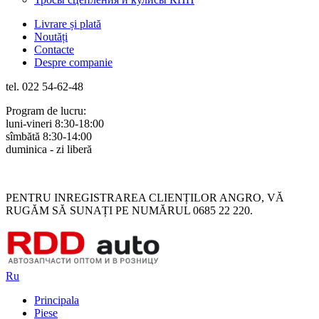
Livrare și plată
Noutăți
Contacte
Despre companie
tel. 022 54-62-48
Program de lucru:
luni-vineri 8:30-18:00
sîmbătă 8:30-14:00
duminica - zi liberă
Rus
Rom
PENTRU INREGISTRAREA CLIENȚILOR ANGRO, VĂ
RUGĂM SĂ SUNAȚI PE NUMĂRUL 0685 22 220.
Ru
Principala
Piese