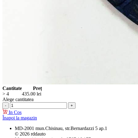
Cantitate
Preț
> 4
435.00
lei
Alege cantitatea
In Cos
Înapoi la magazin
MD-2001 mun.Chisinau, str.Bernardazzi 5 ap.1
© 2026 rddauto