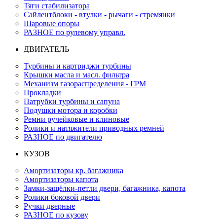
Тяги стабилизатора
Сайлентблоки - втулки - рычаги - стремянки
Шаровые опоры
РАЗНОЕ по рулевому управл.
ДВИГАТЕЛЬ
Турбины и картриджи турбины
Крышки масла и масл. фильтра
Механизм газораспределения - ГРМ
Прокладки
Патрубки турбины и сапуна
Подушки мотора и коробки
Ремни ручейковые и клиновые
Ролики и натяжители приводных ремней
РАЗНОЕ по двигателю
КУЗОВ
Амортизаторы кр. багажника
Амортизаторы капота
Замки-защёлки-петли двери, багажника, капота
Ролики боковой двери
Ручки дверные
РАЗНОЕ по кузову