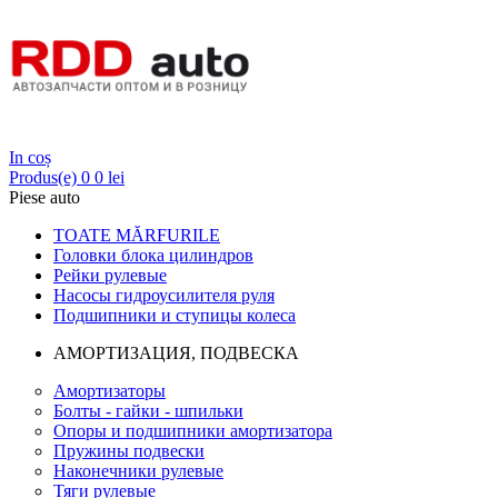
Login
In coș
Produs(e)
0
0 lei
Piese auto
TOATE MĂRFURILE
Головки блока цилиндров
Рейки рулевые
Насосы гидроусилителя руля
Подшипники и ступицы колеса
АМОРТИЗАЦИЯ, ПОДВЕСКА
Амортизаторы
Болты - гайки - шпильки
Опоры и подшипники амортизатора
Пружины подвески
Наконечники рулевые
Тяги рулевые