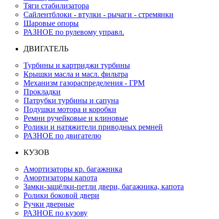
Тяги стабилизатора
Сайлентблоки - втулки - рычаги - стремянки
Шаровые опоры
РАЗНОЕ по рулевому управл.
ДВИГАТЕЛЬ
Турбины и картриджи турбины
Крышки масла и масл. фильтра
Механизм газораспределения - ГРМ
Прокладки
Патрубки турбины и сапуна
Подушки мотора и коробки
Ремни ручейковые и клиновые
Ролики и натяжители приводных ремней
РАЗНОЕ по двигателю
КУЗОВ
Амортизаторы кр. багажника
Амортизаторы капота
Замки-защёлки-петли двери, багажника, капота
Ролики боковой двери
Ручки дверные
РАЗНОЕ по кузову