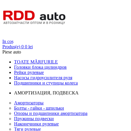
Login
In coș
Produs(e)
0
0 lei
Piese auto
TOATE MĂRFURILE
Головки блока цилиндров
Рейки рулевые
Насосы гидроусилителя руля
Подшипники и ступицы колеса
АМОРТИЗАЦИЯ, ПОДВЕСКА
Амортизаторы
Болты - гайки - шпильки
Опоры и подшипники амортизатора
Пружины подвески
Наконечники рулевые
Тяги рулевые