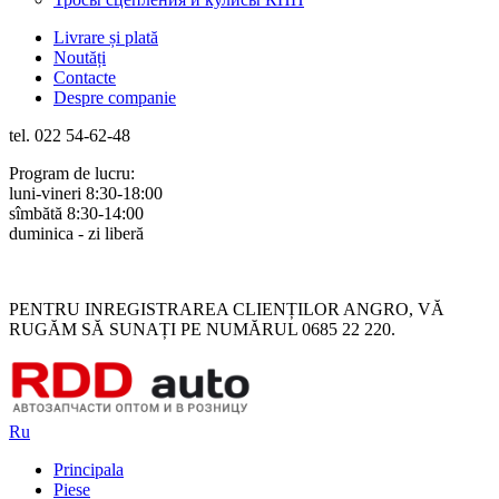
Livrare și plată
Noutăți
Contacte
Despre companie
tel. 022 54-62-48
Program de lucru:
luni-vineri 8:30-18:00
sîmbătă 8:30-14:00
duminica - zi liberă
Rus
Rom
PENTRU INREGISTRAREA CLIENȚILOR ANGRO, VĂ
RUGĂM SĂ SUNAȚI PE NUMĂRUL 0685 22 220.
Ru
Principala
Piese