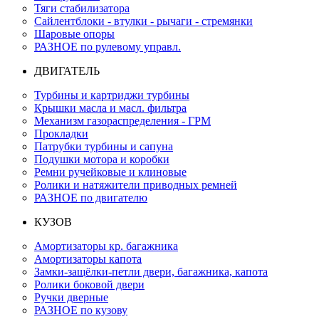
Тяги стабилизатора
Сайлентблоки - втулки - рычаги - стремянки
Шаровые опоры
РАЗНОЕ по рулевому управл.
ДВИГАТЕЛЬ
Турбины и картриджи турбины
Крышки масла и масл. фильтра
Механизм газораспределения - ГРМ
Прокладки
Патрубки турбины и сапуна
Подушки мотора и коробки
Ремни ручейковые и клиновые
Ролики и натяжители приводных ремней
РАЗНОЕ по двигателю
КУЗОВ
Амортизаторы кр. багажника
Амортизаторы капота
Замки-защёлки-петли двери, багажника, капота
Ролики боковой двери
Ручки дверные
РАЗНОЕ по кузову