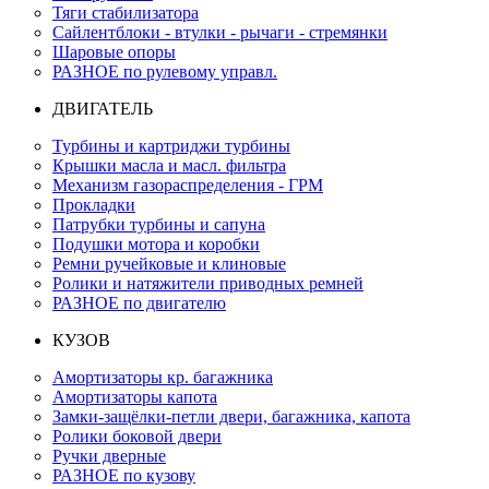
Тяги стабилизатора
Сайлентблоки - втулки - рычаги - стремянки
Шаровые опоры
РАЗНОЕ по рулевому управл.
ДВИГАТЕЛЬ
Турбины и картриджи турбины
Крышки масла и масл. фильтра
Механизм газораспределения - ГРМ
Прокладки
Патрубки турбины и сапуна
Подушки мотора и коробки
Ремни ручейковые и клиновые
Ролики и натяжители приводных ремней
РАЗНОЕ по двигателю
КУЗОВ
Амортизаторы кр. багажника
Амортизаторы капота
Замки-защёлки-петли двери, багажника, капота
Ролики боковой двери
Ручки дверные
РАЗНОЕ по кузову