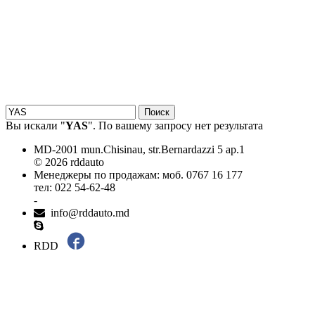
18.06.2026
Новое поступление - MSK Амортизаторы
04.04.2026
Новое поступление - EPS Насосы гидроусилителя руля
02.04.2026
Новое поступление - EPS Рулевые рейки
16.02.2026
Новое поступление GTautoparts, Ролики боковой двери
06.01.2026
Новое поступление GTautoparts, Амортизаторы кр. багажника - капота
Вы искали "
YAS
". По вашему запросу нет результата
MD-2001 mun.Chisinau, str.Bernardazzi 5 ap.1
© 2026 rddauto
Менеджеры по продажам: моб. 0767 16 177
тел: 022 54-62-48
-
info@rddauto.md
RDD
Самые лучшие сайты – ilab.md