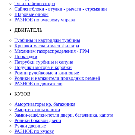
Тяги стабилизатора
Сайлентблоки - втулки - рычаги - стремянки
Шаровые опоры
РАЗНОЕ по рулевому управл.
ДВИГАТЕЛЬ
Турбины и картриджи турбины
Крышки масла и масл. фильтра
Механизм газораспределения - ГРМ
Прокладки
Патрубки турбины и сапуна
Подушки мотора и коробки
Ремни ручейковые и клиновые
Ролики и натяжители приводных ремней
РАЗНОЕ по двигателю
КУЗОВ
Амортизаторы кр. багажника
Амортизаторы капота
Замки-защёлки-петли двери, багажника, капота
Ролики боковой двери
Ручки дверные
РАЗНОЕ по кузову