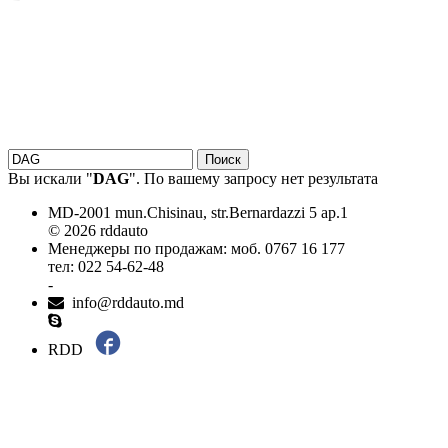
18.06.2026
Новое поступление - MSK Амортизаторы
04.04.2026
Новое поступление - EPS Насосы гидроусилителя руля
02.04.2026
Новое поступление - EPS Рулевые рейки
16.02.2026
Новое поступление GTautoparts, Ролики боковой двери
06.01.2026
Новое поступление GTautoparts, Амортизаторы кр. багажника - капота
Вы искали "
DAG
". По вашему запросу нет результата
MD-2001 mun.Chisinau, str.Bernardazzi 5 ap.1
© 2026 rddauto
Менеджеры по продажам: моб. 0767 16 177
тел: 022 54-62-48
-
info@rddauto.md
RDD
Самые лучшие сайты – ilab.md