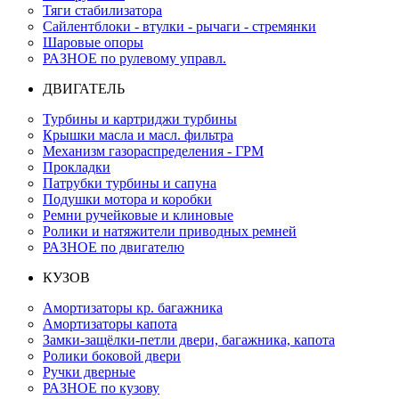
Тяги стабилизатора
Сайлентблоки - втулки - рычаги - стремянки
Шаровые опоры
РАЗНОЕ по рулевому управл.
ДВИГАТЕЛЬ
Турбины и картриджи турбины
Крышки масла и масл. фильтра
Механизм газораспределения - ГРМ
Прокладки
Патрубки турбины и сапуна
Подушки мотора и коробки
Ремни ручейковые и клиновые
Ролики и натяжители приводных ремней
РАЗНОЕ по двигателю
КУЗОВ
Амортизаторы кр. багажника
Амортизаторы капота
Замки-защёлки-петли двери, багажника, капота
Ролики боковой двери
Ручки дверные
РАЗНОЕ по кузову