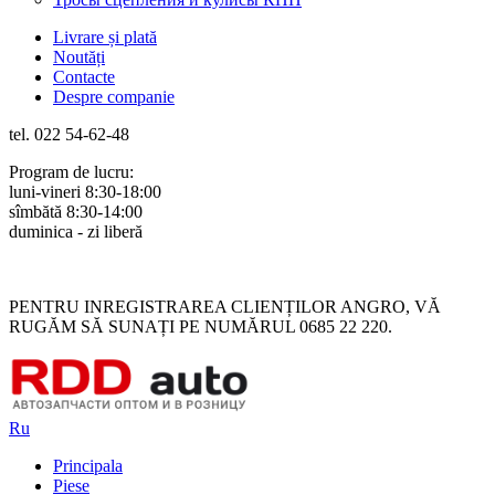
Livrare și plată
Noutăți
Contacte
Despre companie
tel. 022 54-62-48
Program de lucru:
luni-vineri 8:30-18:00
sîmbătă 8:30-14:00
duminica - zi liberă
Rus
Rom
PENTRU INREGISTRAREA CLIENȚILOR ANGRO, VĂ
RUGĂM SĂ SUNAȚI PE NUMĂRUL 0685 22 220.
Ru
Principala
Piese