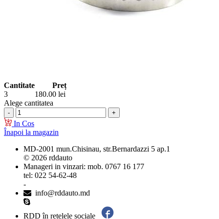
Cantitate
Preț
3
180.00
lei
Alege cantitatea
In Cos
Înapoi la magazin
MD-2001 mun.Chisinau, str.Bernardazzi 5 ap.1
© 2026 rddauto
Manageri in vinzari: mob. 0767 16 177
tel: 022 54-62-48
-
info@rddauto.md
RDD în rețelele sociale