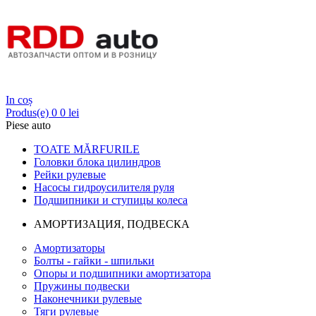
Login
In coș
Produs(e)
0
0 lei
Piese auto
TOATE MĂRFURILE
Головки блока цилиндров
Рейки рулевые
Насосы гидроусилителя руля
Подшипники и ступицы колеса
АМОРТИЗАЦИЯ, ПОДВЕСКА
Амортизаторы
Болты - гайки - шпильки
Опоры и подшипники амортизатора
Пружины подвески
Наконечники рулевые
Тяги рулевые