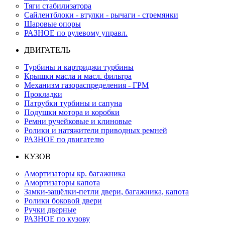
Тяги стабилизатора
Сайлентблоки - втулки - рычаги - стремянки
Шаровые опоры
РАЗНОЕ по рулевому управл.
ДВИГАТЕЛЬ
Турбины и картриджи турбины
Крышки масла и масл. фильтра
Механизм газораспределения - ГРМ
Прокладки
Патрубки турбины и сапуна
Подушки мотора и коробки
Ремни ручейковые и клиновые
Ролики и натяжители приводных ремней
РАЗНОЕ по двигателю
КУЗОВ
Амортизаторы кр. багажника
Амортизаторы капота
Замки-защёлки-петли двери, багажника, капота
Ролики боковой двери
Ручки дверные
РАЗНОЕ по кузову