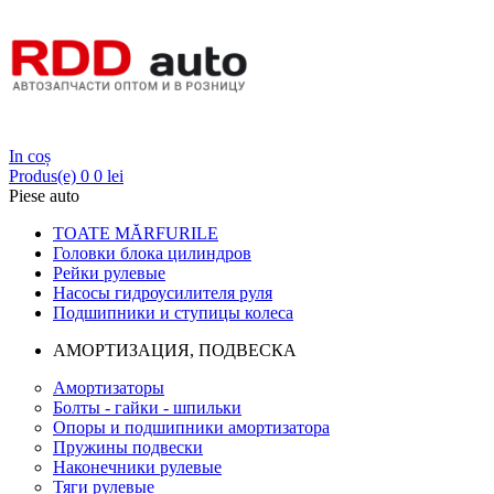
Login
In coș
Produs(e)
0
0 lei
Piese auto
TOATE MĂRFURILE
Головки блока цилиндров
Рейки рулевые
Насосы гидроусилителя руля
Подшипники и ступицы колеса
АМОРТИЗАЦИЯ, ПОДВЕСКА
Амортизаторы
Болты - гайки - шпильки
Опоры и подшипники амортизатора
Пружины подвески
Наконечники рулевые
Тяги рулевые