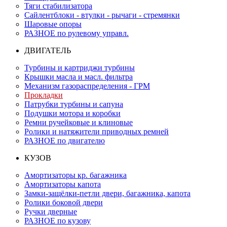
Тяги стабилизатора
Сайлентблоки - втулки - рычаги - стремянки
Шаровые опоры
РАЗНОЕ по рулевому управл.
ДВИГАТЕЛЬ
Турбины и картриджи турбины
Крышки масла и масл. фильтра
Механизм газораспределения - ГРМ
Прокладки
Патрубки турбины и сапуна
Подушки мотора и коробки
Ремни ручейковые и клиновые
Ролики и натяжители приводных ремней
РАЗНОЕ по двигателю
КУЗОВ
Амортизаторы кр. багажника
Амортизаторы капота
Замки-защёлки-петли двери, багажника, капота
Ролики боковой двери
Ручки дверные
РАЗНОЕ по кузову