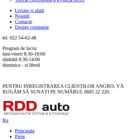
Livrare și plată
Noutăți
Contacte
Despre companie
tel. 022 54-62-48
Program de lucru:
luni-vineri 8:30-18:00
sîmbătă 8:30-14:00
duminica - zi liberă
Rus
Rom
PENTRU INREGISTRAREA CLIENȚILOR ANGRO, VĂ
RUGĂM SĂ SUNAȚI PE NUMĂRUL 0685 22 220.
Ru
Principala
Piese