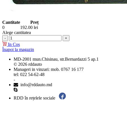
Cantitate
Preț
0
192.00
lei
Alege cantitatea
In Cos
Înapoi la magazin
MD-2001 mun.Chisinau, str.Bernardazzi 5 ap.1
© 2026 rddauto
Manageri in vinzari: mob. 0767 16 177
tel: 022 54-62-48
-
info@rddauto.md
RDD în rețelele sociale
Cele mai bune site-uri – ilab.md