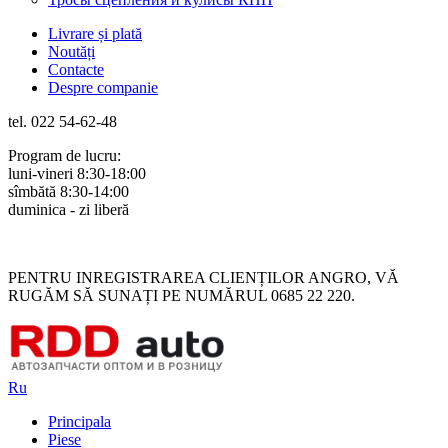
Livrare și plată
Noutăți
Contacte
Despre companie
tel. 022 54-62-48
Program de lucru:
luni-vineri 8:30-18:00
sîmbătă 8:30-14:00
duminica - zi liberă
Rus
Rom
PENTRU INREGISTRAREA CLIENȚILOR ANGRO, VĂ
RUGĂM SĂ SUNAȚI PE NUMĂRUL 0685 22 220.
Ru
Principala
Piese