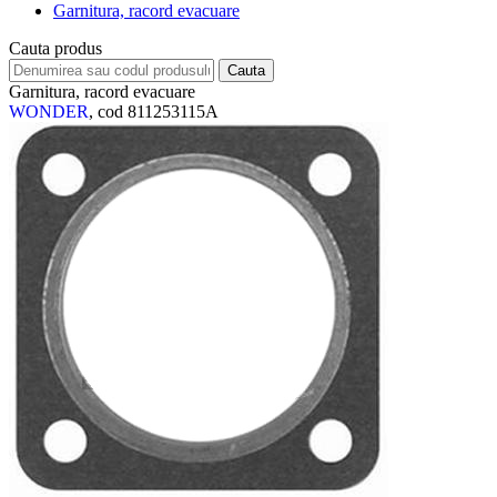
Garnitura, racord evacuare
Cauta produs
Garnitura, racord evacuare
WONDER
, cod 811253115A