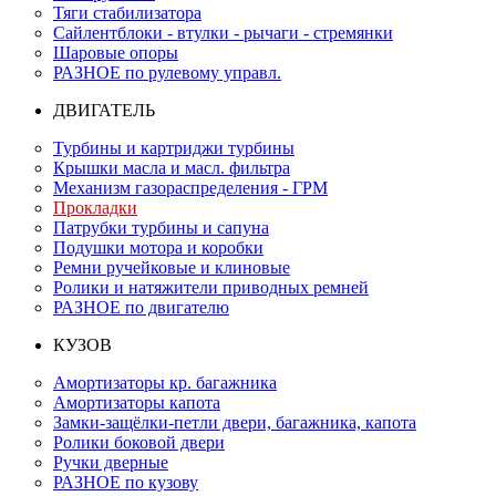
Тяги стабилизатора
Сайлентблоки - втулки - рычаги - стремянки
Шаровые опоры
РАЗНОЕ по рулевому управл.
ДВИГАТЕЛЬ
Турбины и картриджи турбины
Крышки масла и масл. фильтра
Механизм газораспределения - ГРМ
Прокладки
Патрубки турбины и сапуна
Подушки мотора и коробки
Ремни ручейковые и клиновые
Ролики и натяжители приводных ремней
РАЗНОЕ по двигателю
КУЗОВ
Амортизаторы кр. багажника
Амортизаторы капота
Замки-защёлки-петли двери, багажника, капота
Ролики боковой двери
Ручки дверные
РАЗНОЕ по кузову