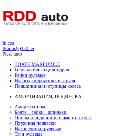
Login
In coș
Produs(e)
0
0 lei
Piese auto
TOATE MĂRFURILE
Головки блока цилиндров
Рейки рулевые
Насосы гидроусилителя руля
Подшипники и ступицы колеса
АМОРТИЗАЦИЯ, ПОДВЕСКА
Амортизаторы
Болты - гайки - шпильки
Опоры и подшипники амортизатора
Пружины подвески
Наконечники рулевые
Тяги рулевые