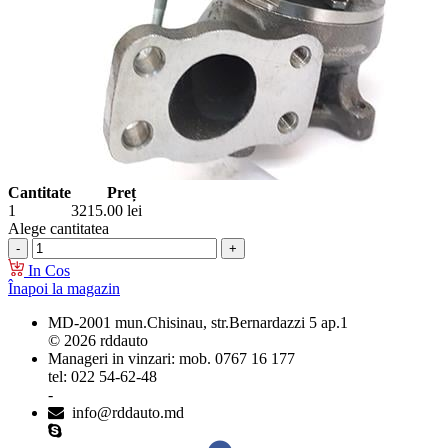
Cantitate
Preț
1
3215.00
lei
Alege cantitatea
In Cos
Înapoi la magazin
MD-2001 mun.Chisinau, str.Bernardazzi 5 ap.1
© 2026 rddauto
Manageri in vinzari: mob. 0767 16 177
tel: 022 54-62-48
-
info@rddauto.md