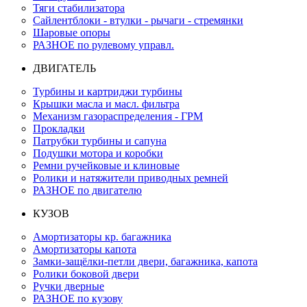
Тяги стабилизатора
Сайлентблоки - втулки - рычаги - стремянки
Шаровые опоры
РАЗНОЕ по рулевому управл.
ДВИГАТЕЛЬ
Турбины и картриджи турбины
Крышки масла и масл. фильтра
Механизм газораспределения - ГРМ
Прокладки
Патрубки турбины и сапуна
Подушки мотора и коробки
Ремни ручейковые и клиновые
Ролики и натяжители приводных ремней
РАЗНОЕ по двигателю
КУЗОВ
Амортизаторы кр. багажника
Амортизаторы капота
Замки-защёлки-петли двери, багажника, капота
Ролики боковой двери
Ручки дверные
РАЗНОЕ по кузову