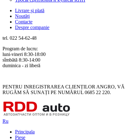
Livrare și plată
Noutăți
Contacte
Despre companie
tel. 022 54-62-48
Program de lucru:
luni-vineri 8:30-18:00
sîmbătă 8:30-14:00
duminica - zi liberă
Rus
Rom
PENTRU INREGISTRAREA CLIENȚILOR ANGRO, VĂ
RUGĂM SĂ SUNAȚI PE NUMĂRUL 0685 22 220.
Ru
Principala
Piese