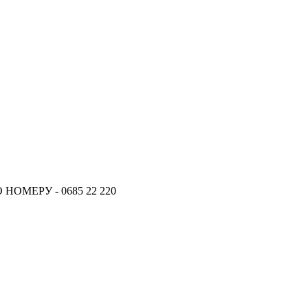
ОМЕРУ - 0685 22 220
18.06.2026
Новое поступление - MSK Аморт
04.04.2026
Новое поступление - EPS Насосы 
02.04.2026
Новое поступление - EPS Рулевы
16.02.2026
Новое поступление GTautoparts, 