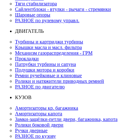
Тяги стабилизатора
Сайлентблоки - втулки - рычаги - стремянки
Шаровые опоры
РАЗНОЕ по рулевому управл.
ДВИГАТЕЛЬ
Турбины и картриджи турбины
Крышки масла и масл. фильтра
Механизм газораспределения - ГРМ
Прокладки
Патрубки турбины и сапуна
Подушки мотора и коробки
Ремни ручейковые и клиновые
Ролики и натяжители приводных ремней
РАЗНОЕ по двигателю
КУЗОВ
Амортизаторы кр. багажника
Амортизаторы капота
Замки-защёлки-петли двери, багажника, капота
Ролики боковой двери
Ручки дверные
РАЗНОЕ по кузову