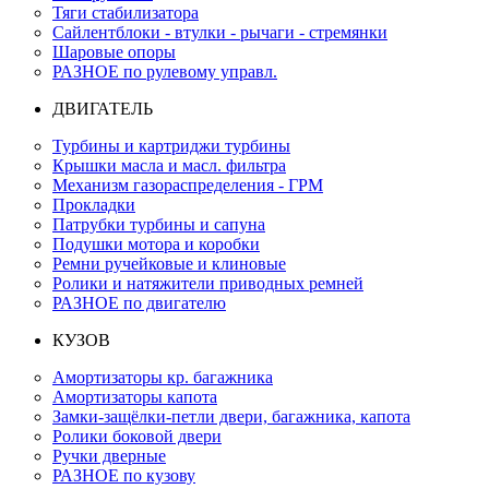
Тяги стабилизатора
Сайлентблоки - втулки - рычаги - стремянки
Шаровые опоры
РАЗНОЕ по рулевому управл.
ДВИГАТЕЛЬ
Турбины и картриджи турбины
Крышки масла и масл. фильтра
Механизм газораспределения - ГРМ
Прокладки
Патрубки турбины и сапуна
Подушки мотора и коробки
Ремни ручейковые и клиновые
Ролики и натяжители приводных ремней
РАЗНОЕ по двигателю
КУЗОВ
Амортизаторы кр. багажника
Амортизаторы капота
Замки-защёлки-петли двери, багажника, капота
Ролики боковой двери
Ручки дверные
РАЗНОЕ по кузову