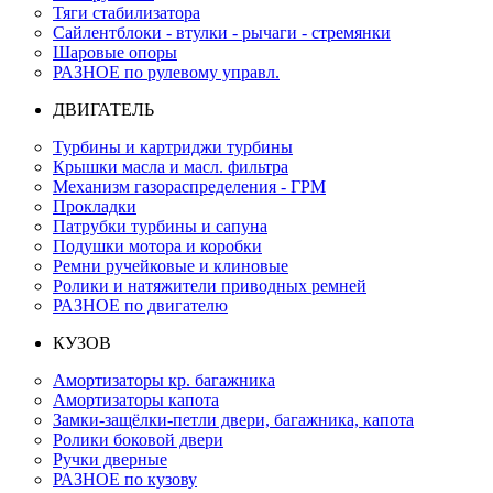
Тяги стабилизатора
Сайлентблоки - втулки - рычаги - стремянки
Шаровые опоры
РАЗНОЕ по рулевому управл.
ДВИГАТЕЛЬ
Турбины и картриджи турбины
Крышки масла и масл. фильтра
Механизм газораспределения - ГРМ
Прокладки
Патрубки турбины и сапуна
Подушки мотора и коробки
Ремни ручейковые и клиновые
Ролики и натяжители приводных ремней
РАЗНОЕ по двигателю
КУЗОВ
Амортизаторы кр. багажника
Амортизаторы капота
Замки-защёлки-петли двери, багажника, капота
Ролики боковой двери
Ручки дверные
РАЗНОЕ по кузову