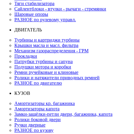
Тяги стабилизатора
Сайлентблоки - втулки - рычаги - стремянки
Шаровые опоры
РАЗНОЕ по рулевому управл.
ДВИГАТЕЛЬ
Турбины и картриджи турбины
Крышки масла и масл. фильтра
Механизм газораспределения - ГРМ
Прокладки
Патрубки турбины и сапуна
Подушки мотора и коробки
Ремни ручейковые и клиновые
Ролики и натяжители приводных ремней
РАЗНОЕ по двигателю
КУЗОВ
Амортизаторы кр. багажника
Амортизаторы капота
Замки-защёлки-петли двери, багажника, капота
Ролики боковой двери
Ручки дверные
РАЗНОЕ по кузову