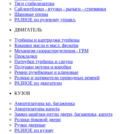
Тяги стабилизатора
Сайлентблоки - втулки - рычаги - стремянки
Шаровые опоры
РАЗНОЕ по рулевому управл.
ДВИГАТЕЛЬ
Турбины и картриджи турбины
Крышки масла и масл. фильтра
Механизм газораспределения - ГРМ
Прокладки
Патрубки турбины и сапуна
Подушки мотора и коробки
Ремни ручейковые и клиновые
Ролики и натяжители приводных ремней
РАЗНОЕ по двигателю
КУЗОВ
Амортизаторы кр. багажника
Амортизаторы капота
Замки-защёлки-петли двери, багажника, капота
Ролики боковой двери
Ручки дверные
РАЗНОЕ по кузову