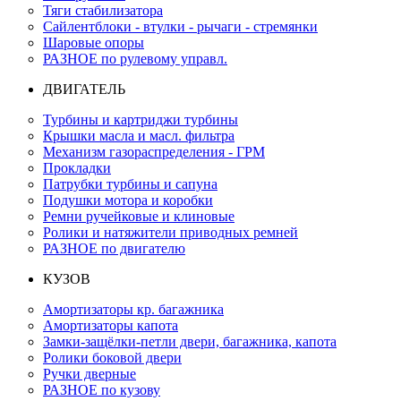
Тяги стабилизатора
Сайлентблоки - втулки - рычаги - стремянки
Шаровые опоры
РАЗНОЕ по рулевому управл.
ДВИГАТЕЛЬ
Турбины и картриджи турбины
Крышки масла и масл. фильтра
Механизм газораспределения - ГРМ
Прокладки
Патрубки турбины и сапуна
Подушки мотора и коробки
Ремни ручейковые и клиновые
Ролики и натяжители приводных ремней
РАЗНОЕ по двигателю
КУЗОВ
Амортизаторы кр. багажника
Амортизаторы капота
Замки-защёлки-петли двери, багажника, капота
Ролики боковой двери
Ручки дверные
РАЗНОЕ по кузову