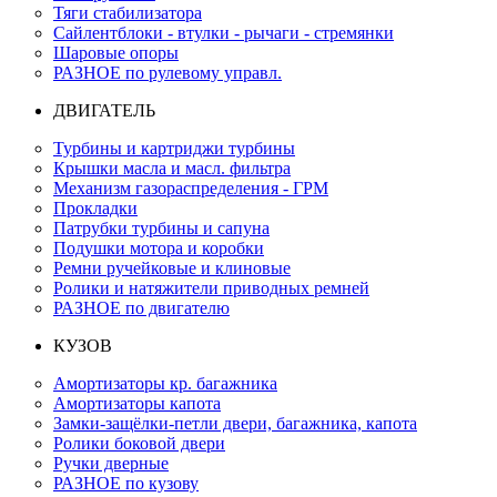
Тяги стабилизатора
Сайлентблоки - втулки - рычаги - стремянки
Шаровые опоры
РАЗНОЕ по рулевому управл.
ДВИГАТЕЛЬ
Турбины и картриджи турбины
Крышки масла и масл. фильтра
Механизм газораспределения - ГРМ
Прокладки
Патрубки турбины и сапуна
Подушки мотора и коробки
Ремни ручейковые и клиновые
Ролики и натяжители приводных ремней
РАЗНОЕ по двигателю
КУЗОВ
Амортизаторы кр. багажника
Амортизаторы капота
Замки-защёлки-петли двери, багажника, капота
Ролики боковой двери
Ручки дверные
РАЗНОЕ по кузову