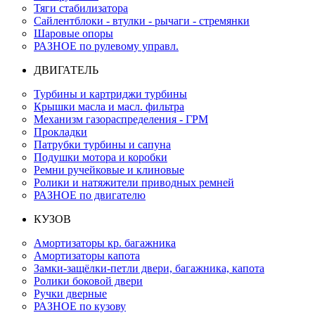
Тяги стабилизатора
Сайлентблоки - втулки - рычаги - стремянки
Шаровые опоры
РАЗНОЕ по рулевому управл.
ДВИГАТЕЛЬ
Турбины и картриджи турбины
Крышки масла и масл. фильтра
Механизм газораспределения - ГРМ
Прокладки
Патрубки турбины и сапуна
Подушки мотора и коробки
Ремни ручейковые и клиновые
Ролики и натяжители приводных ремней
РАЗНОЕ по двигателю
КУЗОВ
Амортизаторы кр. багажника
Амортизаторы капота
Замки-защёлки-петли двери, багажника, капота
Ролики боковой двери
Ручки дверные
РАЗНОЕ по кузову