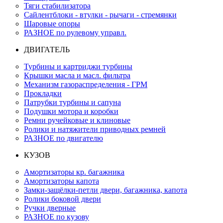
Тяги стабилизатора
Сайлентблоки - втулки - рычаги - стремянки
Шаровые опоры
РАЗНОЕ по рулевому управл.
ДВИГАТЕЛЬ
Турбины и картриджи турбины
Крышки масла и масл. фильтра
Механизм газораспределения - ГРМ
Прокладки
Патрубки турбины и сапуна
Подушки мотора и коробки
Ремни ручейковые и клиновые
Ролики и натяжители приводных ремней
РАЗНОЕ по двигателю
КУЗОВ
Амортизаторы кр. багажника
Амортизаторы капота
Замки-защёлки-петли двери, багажника, капота
Ролики боковой двери
Ручки дверные
РАЗНОЕ по кузову