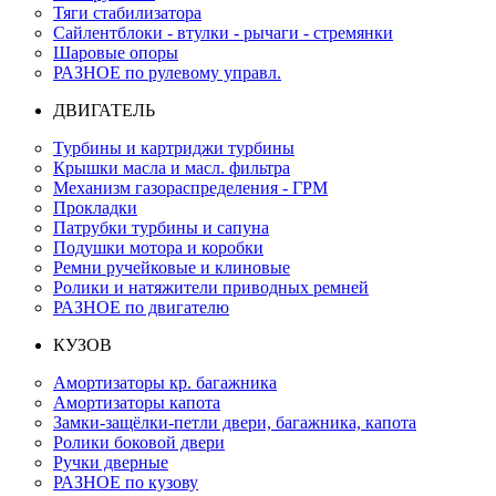
Тяги стабилизатора
Сайлентблоки - втулки - рычаги - стремянки
Шаровые опоры
РАЗНОЕ по рулевому управл.
ДВИГАТЕЛЬ
Турбины и картриджи турбины
Крышки масла и масл. фильтра
Механизм газораспределения - ГРМ
Прокладки
Патрубки турбины и сапуна
Подушки мотора и коробки
Ремни ручейковые и клиновые
Ролики и натяжители приводных ремней
РАЗНОЕ по двигателю
КУЗОВ
Амортизаторы кр. багажника
Амортизаторы капота
Замки-защёлки-петли двери, багажника, капота
Ролики боковой двери
Ручки дверные
РАЗНОЕ по кузову