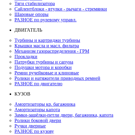
Тяги стабилизатора
Сайлентблоки - втулки - рычаги - стремянки
Шаровые опоры
РАЗНОЕ по рулевому управл.
ДВИГАТЕЛЬ
Турбины и картриджи турбины
Крышки масла и масл. фильтра
Механизм газораспределения - ГРМ
Прокладки
Патрубки турбины и сапуна
Подушки мотора и коробки
Ремни ручейковые и клиновые
Ролики и натяжители приводных ремней
РАЗНОЕ по двигателю
КУЗОВ
Амортизаторы кр. багажника
Амортизаторы капота
Замки-защёлки-петли двери, багажника, капота
Ролики боковой двери
Ручки дверные
РАЗНОЕ по кузову