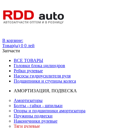
Вход
В корзине:
Товар(ы)
0
0 лей
Запчасти
ВСЕ ТОВАРЫ
Головки блока цилиндров
Рейки рулевые
Насосы гидроусилителя руля
Подшипники и ступицы колеса
АМОРТИЗАЦИЯ, ПОДВЕСКА
Амортизаторы
Болты - гайки - шпильки
Опоры и подшипники амортизатора
Пружины подвески
Наконечники рулевые
Тяги рулевые