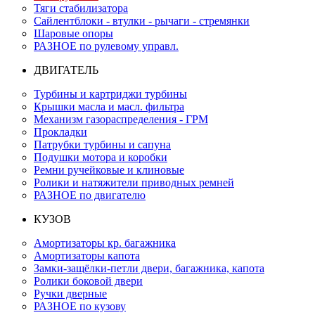
Тяги стабилизатора
Сайлентблоки - втулки - рычаги - стремянки
Шаровые опоры
РАЗНОЕ по рулевому управл.
ДВИГАТЕЛЬ
Турбины и картриджи турбины
Крышки масла и масл. фильтра
Механизм газораспределения - ГРМ
Прокладки
Патрубки турбины и сапуна
Подушки мотора и коробки
Ремни ручейковые и клиновые
Ролики и натяжители приводных ремней
РАЗНОЕ по двигателю
КУЗОВ
Амортизаторы кр. багажника
Амортизаторы капота
Замки-защёлки-петли двери, багажника, капота
Ролики боковой двери
Ручки дверные
РАЗНОЕ по кузову