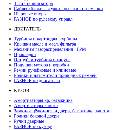
Тяги стабилизатора
Сайлентблоки - втулки - рычаги - стремянки
Шаровые опоры
РАЗНОЕ по рулевому управл.
ДВИГАТЕЛЬ
Турбины и картриджи турбины
Крышки масла и масл. фильтра
Механизм газораспределения - ГРМ
Прокладки
Патрубки турбины и сапуна
Подушки мотора и коробки
Ремни ручейковые и клиновые
Ролики и натяжители приводных ремней
РАЗНОЕ по двигателю
КУЗОВ
Амортизаторы кр. багажника
Амортизаторы капота
Замки-защёлки-петли двери, багажника, капота
Ролики боковой двери
Ручки дверные
РАЗНОЕ по кузову