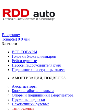
Вход
В корзине:
Товар(ы)
0
0 лей
Запчасти
ВСЕ ТОВАРЫ
Головки блока цилиндров
Рейки рулевые
Насосы гидроусилителя руля
Подшипники и ступицы колеса
АМОРТИЗАЦИЯ, ПОДВЕСКА
Амортизаторы
Болты - гайки - шпильки
Опоры и подшипники амортизатора
Пружины подвески
Наконечники рулевые
Тяги рулевые