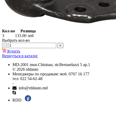
Кол-во
Розница
3
133.00
лей
Выбрать кол-во
Купить
Вернуться в каталог
MD-2001 mun.Chisinau, str.Bernardazzi 5 ap.1
© 2026 rddauto
Менеджеры по продажам: моб. 0767 16 177
тел: 022 54-62-48
-
info@rddauto.md
RDD
Самые лучшие сайты – ilab.md