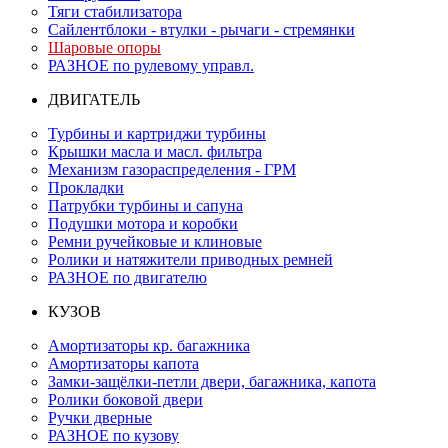
Тяги стабилизатора
Сайлентблоки - втулки - рычаги - стремянки
Шаровые опоры
РАЗНОЕ по рулевому управл.
ДВИГАТЕЛЬ
Турбины и картриджи турбины
Крышки масла и масл. фильтра
Механизм газораспределения - ГРМ
Прокладки
Патрубки турбины и сапуна
Подушки мотора и коробки
Ремни ручейковые и клиновые
Ролики и натяжители приводных ремней
РАЗНОЕ по двигателю
КУЗОВ
Амортизаторы кр. багажника
Амортизаторы капота
Замки-защёлки-петли двери, багажника, капота
Ролики боковой двери
Ручки дверные
РАЗНОЕ по кузову