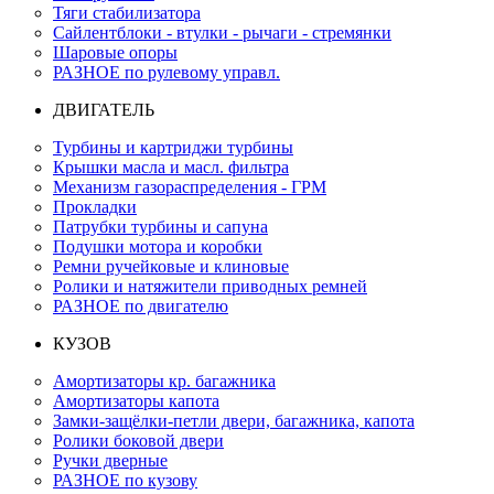
Тяги стабилизатора
Сайлентблоки - втулки - рычаги - стремянки
Шаровые опоры
РАЗНОЕ по рулевому управл.
ДВИГАТЕЛЬ
Турбины и картриджи турбины
Крышки масла и масл. фильтра
Механизм газораспределения - ГРМ
Прокладки
Патрубки турбины и сапуна
Подушки мотора и коробки
Ремни ручейковые и клиновые
Ролики и натяжители приводных ремней
РАЗНОЕ по двигателю
КУЗОВ
Амортизаторы кр. багажника
Амортизаторы капота
Замки-защёлки-петли двери, багажника, капота
Ролики боковой двери
Ручки дверные
РАЗНОЕ по кузову