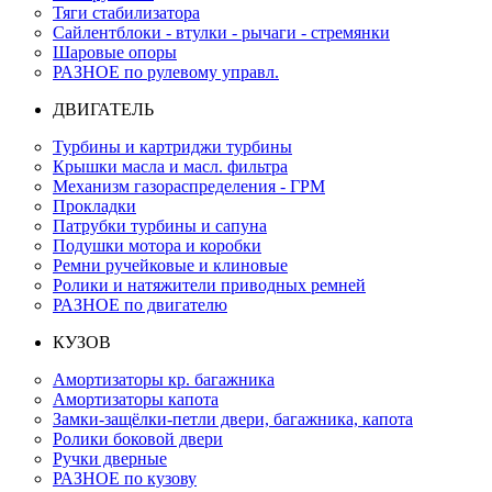
Тяги стабилизатора
Сайлентблоки - втулки - рычаги - стремянки
Шаровые опоры
РАЗНОЕ по рулевому управл.
ДВИГАТЕЛЬ
Турбины и картриджи турбины
Крышки масла и масл. фильтра
Механизм газораспределения - ГРМ
Прокладки
Патрубки турбины и сапуна
Подушки мотора и коробки
Ремни ручейковые и клиновые
Ролики и натяжители приводных ремней
РАЗНОЕ по двигателю
КУЗОВ
Амортизаторы кр. багажника
Амортизаторы капота
Замки-защёлки-петли двери, багажника, капота
Ролики боковой двери
Ручки дверные
РАЗНОЕ по кузову