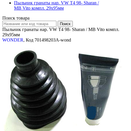
Пыльник гранаты нар. VW T4 98- Sharan /
MB Vito компл. 29x95мм
Поиск товара
Пыльник гранаты нар. VW T4 98- Sharan / MB Vito компл.
29x95мм
WONDER
, Код 701498203A-wond