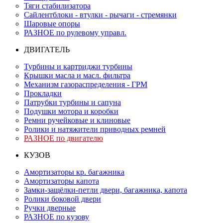
Тяги стабилизатора
Сайлентблоки - втулки - рычаги - стремянки
Шаровые опоры
РАЗНОЕ по рулевому управл.
ДВИГАТЕЛЬ
Турбины и картриджи турбины
Крышки масла и масл. фильтра
Механизм газораспределения - ГРМ
Прокладки
Патрубки турбины и сапуна
Подушки мотора и коробки
Ремни ручейковые и клиновые
Ролики и натяжители приводных ремней
РАЗНОЕ по двигателю
КУЗОВ
Амортизаторы кр. багажника
Амортизаторы капота
Замки-защёлки-петли двери, багажника, капота
Ролики боковой двери
Ручки дверные
РАЗНОЕ по кузову