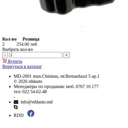
Кол-во
Розница
2
254.00
лей
Выбрать кол-во
Купить
Вернуться в каталог
MD-2001 mun.Chisinau, str.Bernardazzi 5 ap.1
© 2026 rddauto
Менеджеры по продажам: моб. 0767 16 177
тел: 022 54-62-48
-
info@rddauto.md
RDD