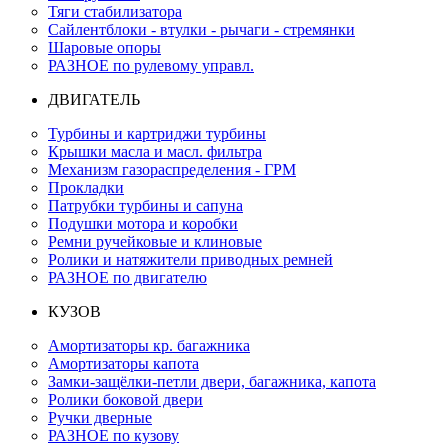
Тяги стабилизатора
Сайлентблоки - втулки - рычаги - стремянки
Шаровые опоры
РАЗНОЕ по рулевому управл.
ДВИГАТЕЛЬ
Турбины и картриджи турбины
Крышки масла и масл. фильтра
Механизм газораспределения - ГРМ
Прокладки
Патрубки турбины и сапуна
Подушки мотора и коробки
Ремни ручейковые и клиновые
Ролики и натяжители приводных ремней
РАЗНОЕ по двигателю
КУЗОВ
Амортизаторы кр. багажника
Амортизаторы капота
Замки-защёлки-петли двери, багажника, капота
Ролики боковой двери
Ручки дверные
РАЗНОЕ по кузову