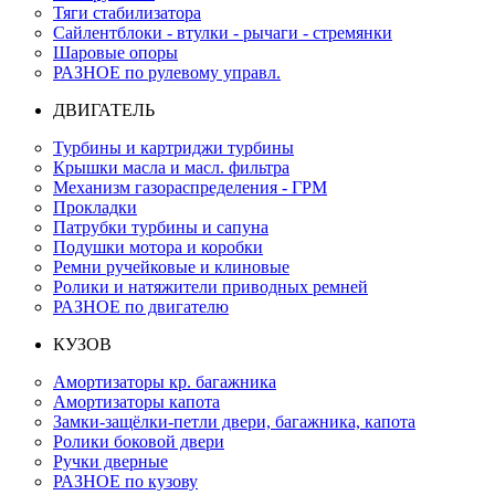
Тяги стабилизатора
Сайлентблоки - втулки - рычаги - стремянки
Шаровые опоры
РАЗНОЕ по рулевому управл.
ДВИГАТЕЛЬ
Турбины и картриджи турбины
Крышки масла и масл. фильтра
Механизм газораспределения - ГРМ
Прокладки
Патрубки турбины и сапуна
Подушки мотора и коробки
Ремни ручейковые и клиновые
Ролики и натяжители приводных ремней
РАЗНОЕ по двигателю
КУЗОВ
Амортизаторы кр. багажника
Амортизаторы капота
Замки-защёлки-петли двери, багажника, капота
Ролики боковой двери
Ручки дверные
РАЗНОЕ по кузову