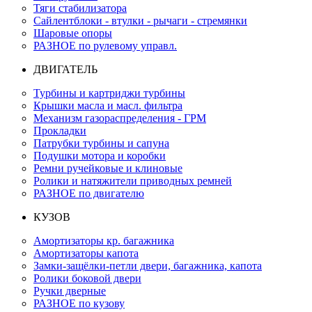
Тяги стабилизатора
Сайлентблоки - втулки - рычаги - стремянки
Шаровые опоры
РАЗНОЕ по рулевому управл.
ДВИГАТЕЛЬ
Турбины и картриджи турбины
Крышки масла и масл. фильтра
Механизм газораспределения - ГРМ
Прокладки
Патрубки турбины и сапуна
Подушки мотора и коробки
Ремни ручейковые и клиновые
Ролики и натяжители приводных ремней
РАЗНОЕ по двигателю
КУЗОВ
Амортизаторы кр. багажника
Амортизаторы капота
Замки-защёлки-петли двери, багажника, капота
Ролики боковой двери
Ручки дверные
РАЗНОЕ по кузову