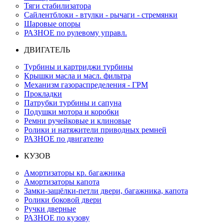
Тяги стабилизатора
Сайлентблоки - втулки - рычаги - стремянки
Шаровые опоры
РАЗНОЕ по рулевому управл.
ДВИГАТЕЛЬ
Турбины и картриджи турбины
Крышки масла и масл. фильтра
Механизм газораспределения - ГРМ
Прокладки
Патрубки турбины и сапуна
Подушки мотора и коробки
Ремни ручейковые и клиновые
Ролики и натяжители приводных ремней
РАЗНОЕ по двигателю
КУЗОВ
Амортизаторы кр. багажника
Амортизаторы капота
Замки-защёлки-петли двери, багажника, капота
Ролики боковой двери
Ручки дверные
РАЗНОЕ по кузову