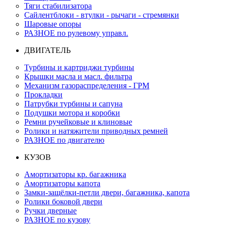
Тяги стабилизатора
Сайлентблоки - втулки - рычаги - стремянки
Шаровые опоры
РАЗНОЕ по рулевому управл.
ДВИГАТЕЛЬ
Турбины и картриджи турбины
Крышки масла и масл. фильтра
Механизм газораспределения - ГРМ
Прокладки
Патрубки турбины и сапуна
Подушки мотора и коробки
Ремни ручейковые и клиновые
Ролики и натяжители приводных ремней
РАЗНОЕ по двигателю
КУЗОВ
Амортизаторы кр. багажника
Амортизаторы капота
Замки-защёлки-петли двери, багажника, капота
Ролики боковой двери
Ручки дверные
РАЗНОЕ по кузову