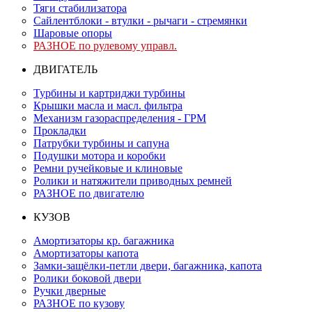
Тяги стабилизатора
Сайлентблоки - втулки - рычаги - стремянки
Шаровые опоры
РАЗНОЕ по рулевому управл.
ДВИГАТЕЛЬ
Турбины и картриджи турбины
Крышки масла и масл. фильтра
Механизм газораспределения - ГРМ
Прокладки
Патрубки турбины и сапуна
Подушки мотора и коробки
Ремни ручейковые и клиновые
Ролики и натяжители приводных ремней
РАЗНОЕ по двигателю
КУЗОВ
Амортизаторы кр. багажника
Амортизаторы капота
Замки-защёлки-петли двери, багажника, капота
Ролики боковой двери
Ручки дверные
РАЗНОЕ по кузову