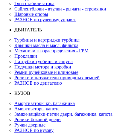
Тяги стабилизатора
Сайлентблоки - втулки - рычаги - стремянки
Шаровые опоры
РАЗНОЕ по рулевому управл.
ДВИГАТЕЛЬ
Турбины и картриджи турбины
Крышки масла и масл. фильтра
Механизм газораспределения - ГРМ
Прокладки
Патрубки турбины и сапуна
Подушки мотора и коробки
Ремни ручейковые и клиновые
Ролики и натяжители приводных ремней
РАЗНОЕ по двигателю
КУЗОВ
Амортизаторы кр. багажника
Амортизаторы капота
Замки-защёлки-петли двери, багажника, капота
Ролики боковой двери
Ручки дверные
РАЗНОЕ по кузову