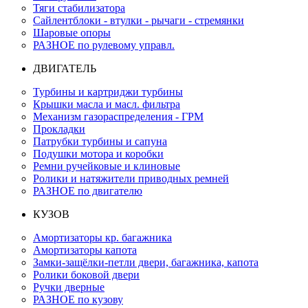
Тяги стабилизатора
Сайлентблоки - втулки - рычаги - стремянки
Шаровые опоры
РАЗНОЕ по рулевому управл.
ДВИГАТЕЛЬ
Турбины и картриджи турбины
Крышки масла и масл. фильтра
Механизм газораспределения - ГРМ
Прокладки
Патрубки турбины и сапуна
Подушки мотора и коробки
Ремни ручейковые и клиновые
Ролики и натяжители приводных ремней
РАЗНОЕ по двигателю
КУЗОВ
Амортизаторы кр. багажника
Амортизаторы капота
Замки-защёлки-петли двери, багажника, капота
Ролики боковой двери
Ручки дверные
РАЗНОЕ по кузову