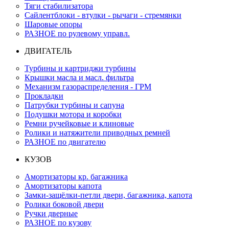
Тяги стабилизатора
Сайлентблоки - втулки - рычаги - стремянки
Шаровые опоры
РАЗНОЕ по рулевому управл.
ДВИГАТЕЛЬ
Турбины и картриджи турбины
Крышки масла и масл. фильтра
Механизм газораспределения - ГРМ
Прокладки
Патрубки турбины и сапуна
Подушки мотора и коробки
Ремни ручейковые и клиновые
Ролики и натяжители приводных ремней
РАЗНОЕ по двигателю
КУЗОВ
Амортизаторы кр. багажника
Амортизаторы капота
Замки-защёлки-петли двери, багажника, капота
Ролики боковой двери
Ручки дверные
РАЗНОЕ по кузову