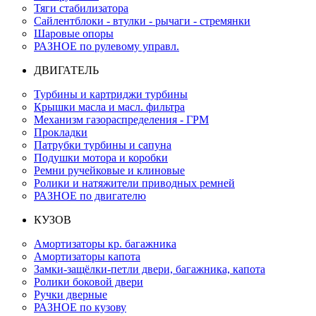
Тяги стабилизатора
Сайлентблоки - втулки - рычаги - стремянки
Шаровые опоры
РАЗНОЕ по рулевому управл.
ДВИГАТЕЛЬ
Турбины и картриджи турбины
Крышки масла и масл. фильтра
Механизм газораспределения - ГРМ
Прокладки
Патрубки турбины и сапуна
Подушки мотора и коробки
Ремни ручейковые и клиновые
Ролики и натяжители приводных ремней
РАЗНОЕ по двигателю
КУЗОВ
Амортизаторы кр. багажника
Амортизаторы капота
Замки-защёлки-петли двери, багажника, капота
Ролики боковой двери
Ручки дверные
РАЗНОЕ по кузову