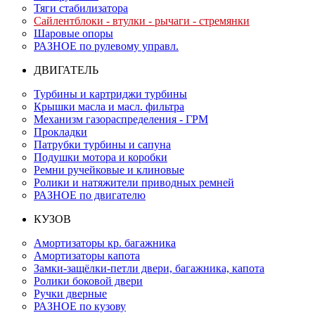
Тяги стабилизатора
Сайлентблоки - втулки - рычаги - стремянки
Шаровые опоры
РАЗНОЕ по рулевому управл.
ДВИГАТЕЛЬ
Турбины и картриджи турбины
Крышки масла и масл. фильтра
Механизм газораспределения - ГРМ
Прокладки
Патрубки турбины и сапуна
Подушки мотора и коробки
Ремни ручейковые и клиновые
Ролики и натяжители приводных ремней
РАЗНОЕ по двигателю
КУЗОВ
Амортизаторы кр. багажника
Амортизаторы капота
Замки-защёлки-петли двери, багажника, капота
Ролики боковой двери
Ручки дверные
РАЗНОЕ по кузову