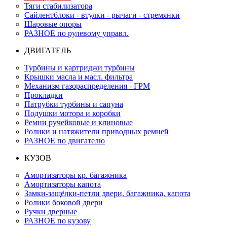
Тяги стабилизатора
Сайлентблоки - втулки - рычаги - стремянки
Шаровые опоры
РАЗНОЕ по рулевому управл.
ДВИГАТЕЛЬ
Турбины и картриджи турбины
Крышки масла и масл. фильтра
Механизм газораспределения - ГРМ
Прокладки
Патрубки турбины и сапуна
Подушки мотора и коробки
Ремни ручейковые и клиновые
Ролики и натяжители приводных ремней
РАЗНОЕ по двигателю
КУЗОВ
Амортизаторы кр. багажника
Амортизаторы капота
Замки-защёлки-петли двери, багажника, капота
Ролики боковой двери
Ручки дверные
РАЗНОЕ по кузову