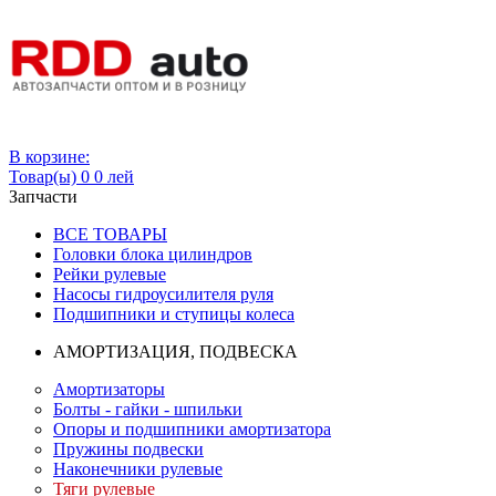
Вход
В корзине:
Товар(ы)
0
0 лей
Запчасти
ВСЕ ТОВАРЫ
Головки блока цилиндров
Рейки рулевые
Насосы гидроусилителя руля
Подшипники и ступицы колеса
АМОРТИЗАЦИЯ, ПОДВЕСКА
Амортизаторы
Болты - гайки - шпильки
Опоры и подшипники амортизатора
Пружины подвески
Наконечники рулевые
Тяги рулевые