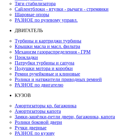
Тяги стабилизатора
Сайлентблоки - втулки - рычаги - стремянки
Шаровые опоры
РАЗНОЕ по рулевому управл.
ДВИГАТЕЛЬ
Турбины и картриджи турбины
Крышки масла и масл. фильтра
Механизм газораспределения - ГРМ
Прокладки
Патрубки турбины и сапуна
Подушки мотора и коробки
Ремни ручейковые и клиновые
Ролики и натяжители приводных ремней
РАЗНОЕ по двигателю
КУЗОВ
Амортизаторы кр. багажника
Амортизаторы капота
Замки-защёлки-петли двери, багажника, капота
Ролики боковой двери
Ручки дверные
РАЗНОЕ по кузову