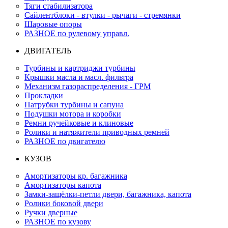
Тяги стабилизатора
Сайлентблоки - втулки - рычаги - стремянки
Шаровые опоры
РАЗНОЕ по рулевому управл.
ДВИГАТЕЛЬ
Турбины и картриджи турбины
Крышки масла и масл. фильтра
Механизм газораспределения - ГРМ
Прокладки
Патрубки турбины и сапуна
Подушки мотора и коробки
Ремни ручейковые и клиновые
Ролики и натяжители приводных ремней
РАЗНОЕ по двигателю
КУЗОВ
Амортизаторы кр. багажника
Амортизаторы капота
Замки-защёлки-петли двери, багажника, капота
Ролики боковой двери
Ручки дверные
РАЗНОЕ по кузову