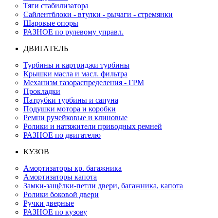
Тяги стабилизатора
Сайлентблоки - втулки - рычаги - стремянки
Шаровые опоры
РАЗНОЕ по рулевому управл.
ДВИГАТЕЛЬ
Турбины и картриджи турбины
Крышки масла и масл. фильтра
Механизм газораспределения - ГРМ
Прокладки
Патрубки турбины и сапуна
Подушки мотора и коробки
Ремни ручейковые и клиновые
Ролики и натяжители приводных ремней
РАЗНОЕ по двигателю
КУЗОВ
Амортизаторы кр. багажника
Амортизаторы капота
Замки-защёлки-петли двери, багажника, капота
Ролики боковой двери
Ручки дверные
РАЗНОЕ по кузову