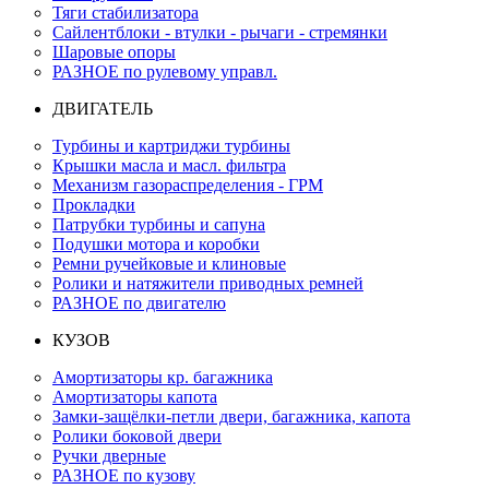
Тяги стабилизатора
Сайлентблоки - втулки - рычаги - стремянки
Шаровые опоры
РАЗНОЕ по рулевому управл.
ДВИГАТЕЛЬ
Турбины и картриджи турбины
Крышки масла и масл. фильтра
Механизм газораспределения - ГРМ
Прокладки
Патрубки турбины и сапуна
Подушки мотора и коробки
Ремни ручейковые и клиновые
Ролики и натяжители приводных ремней
РАЗНОЕ по двигателю
КУЗОВ
Амортизаторы кр. багажника
Амортизаторы капота
Замки-защёлки-петли двери, багажника, капота
Ролики боковой двери
Ручки дверные
РАЗНОЕ по кузову