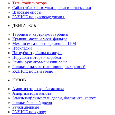
Тяги стабилизатора
Сайлентблоки - втулки - рычаги - стремянки
Шаровые опоры
РАЗНОЕ по рулевому управл.
ДВИГАТЕЛЬ
Турбины и картриджи турбины
Крышки масла и масл. фильтра
Механизм газораспределения - ГРМ
Прокладки
Патрубки турбины и сапуна
Подушки мотора и коробки
Ремни ручейковые и клиновые
Ролики и натяжители приводных ремней
РАЗНОЕ по двигателю
КУЗОВ
Амортизаторы кр. багажника
Амортизаторы капота
Замки-защёлки-петли двери, багажника, капота
Ролики боковой двери
Ручки дверные
РАЗНОЕ по кузову