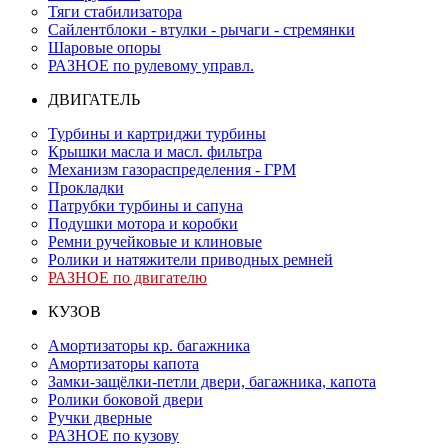
Тяги стабилизатора
Сайлентблоки - втулки - рычаги - стремянки
Шаровые опоры
РАЗНОЕ по рулевому управл.
ДВИГАТЕЛЬ
Турбины и картриджи турбины
Крышки масла и масл. фильтра
Механизм газораспределения - ГРМ
Прокладки
Патрубки турбины и сапуна
Подушки мотора и коробки
Ремни ручейковые и клиновые
Ролики и натяжители приводных ремней
РАЗНОЕ по двигателю
КУЗОВ
Амортизаторы кр. багажника
Амортизаторы капота
Замки-защёлки-петли двери, багажника, капота
Ролики боковой двери
Ручки дверные
РАЗНОЕ по кузову