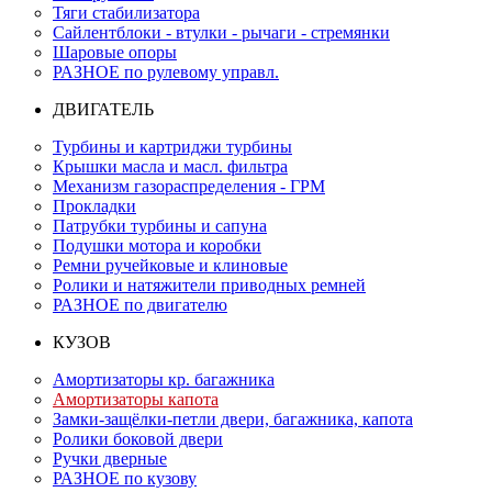
Тяги стабилизатора
Сайлентблоки - втулки - рычаги - стремянки
Шаровые опоры
РАЗНОЕ по рулевому управл.
ДВИГАТЕЛЬ
Турбины и картриджи турбины
Крышки масла и масл. фильтра
Механизм газораспределения - ГРМ
Прокладки
Патрубки турбины и сапуна
Подушки мотора и коробки
Ремни ручейковые и клиновые
Ролики и натяжители приводных ремней
РАЗНОЕ по двигателю
КУЗОВ
Амортизаторы кр. багажника
Амортизаторы капота
Замки-защёлки-петли двери, багажника, капота
Ролики боковой двери
Ручки дверные
РАЗНОЕ по кузову