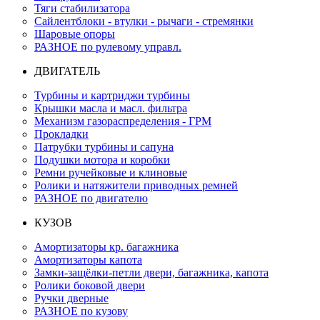
Тяги стабилизатора
Сайлентблоки - втулки - рычаги - стремянки
Шаровые опоры
РАЗНОЕ по рулевому управл.
ДВИГАТЕЛЬ
Турбины и картриджи турбины
Крышки масла и масл. фильтра
Механизм газораспределения - ГРМ
Прокладки
Патрубки турбины и сапуна
Подушки мотора и коробки
Ремни ручейковые и клиновые
Ролики и натяжители приводных ремней
РАЗНОЕ по двигателю
КУЗОВ
Амортизаторы кр. багажника
Амортизаторы капота
Замки-защёлки-петли двери, багажника, капота
Ролики боковой двери
Ручки дверные
РАЗНОЕ по кузову